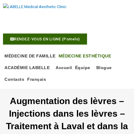
A
l
l
514 933-7014
e
r
a
RENDEZ-VOUS EN LIGNE (Pomelo)
u
c
o
MÉDECINE DE FAMILLE
MÉDECINE ESTHÉTIQUE
n
ACADÉMIE LABELLE
Accueil
Équipe
Blogue
t
e
Contacts
Français
n
u
Augmentation des lèvres –
Injections dans les lèvres –
Traitement à Laval et dans la