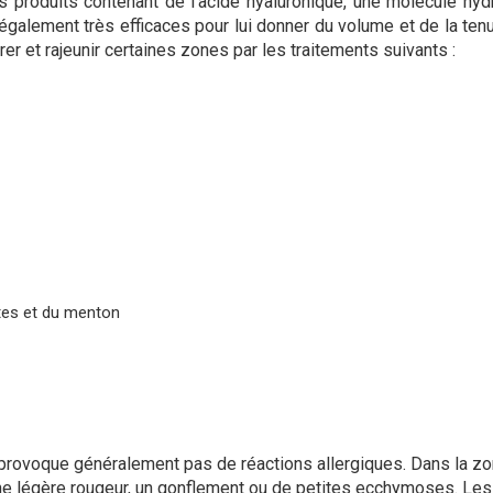
es produits contenant de l’acide hyaluronique, une molécule hyd
également très efficaces pour lui donner du volume et de la ten
r et rajeunir certaines zones par les traitements suivants :
tes et du menton
e provoque généralement pas de réactions allergiques. Dans la z
une légère rougeur, un gonflement ou de petites ecchymoses. Les