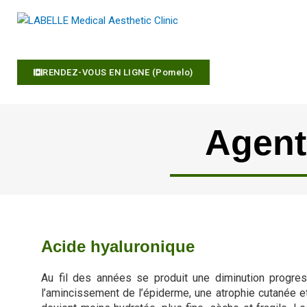
A
l
l
e
RENDEZ-VOUS EN LIGNE (Pomelo)
r
a
u
c
Agent
o
n
t
e
n
u
Acide hyaluronique
Au fil des années se produit une diminution progres
l’amincissement de l’épiderme, une atrophie cutanée e