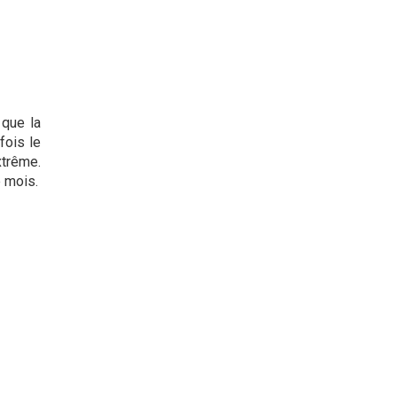
 que la
fois le
xtrême.
e mois.