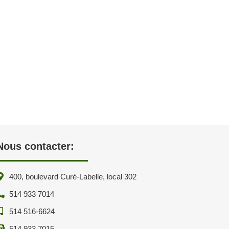
Nous contacter:
400, boulevard Curé-Labelle, local 302
514 933 7014
514 516-6624
514 933 7015