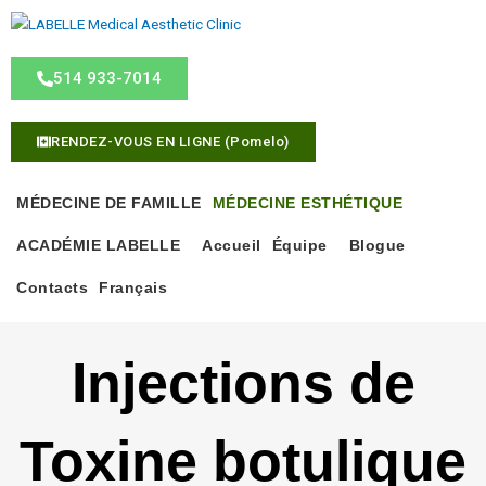
A
l
l
514 933-7014
e
r
a
RENDEZ-VOUS EN LIGNE (Pomelo)
u
c
o
MÉDECINE DE FAMILLE
MÉDECINE ESTHÉTIQUE
n
ACADÉMIE LABELLE
Accueil
Équipe
Blogue
t
e
Contacts
Français
n
u
Injections de
Toxine botulique