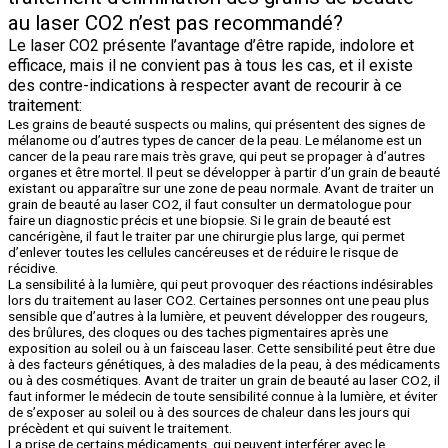
au laser CO2 n’est pas recommandé?
Le laser CO2 présente l’avantage d’être rapide, indolore et
efficace, mais il ne convient pas à tous les cas, et il existe
des contre-indications à respecter avant de recourir à ce
traitement:
Les grains de beauté suspects ou malins, qui présentent des signes de
mélanome ou d’autres types de cancer de la peau. Le mélanome est un
cancer de la peau rare mais très grave, qui peut se propager à d’autres
organes et être mortel. Il peut se développer à partir d’un grain de beauté
existant ou apparaître sur une zone de peau normale. Avant de traiter un
grain de beauté au laser CO2, il faut consulter un dermatologue pour
faire un diagnostic précis et une biopsie. Si le grain de beauté est
cancérigène, il faut le traiter par une chirurgie plus large, qui permet
d’enlever toutes les cellules cancéreuses et de réduire le risque de
récidive.
La sensibilité à la lumière, qui peut provoquer des réactions indésirables
lors du traitement au laser CO2. Certaines personnes ont une peau plus
sensible que d’autres à la lumière, et peuvent développer des rougeurs,
des brûlures, des cloques ou des taches pigmentaires après une
exposition au soleil ou à un faisceau laser. Cette sensibilité peut être due
à des facteurs génétiques, à des maladies de la peau, à des médicaments
ou à des cosmétiques. Avant de traiter un grain de beauté au laser CO2, il
faut informer le médecin de toute sensibilité connue à la lumière, et éviter
de s’exposer au soleil ou à des sources de chaleur dans les jours qui
précèdent et qui suivent le traitement.
La prise de certains médicaments, qui peuvent interférer avec le