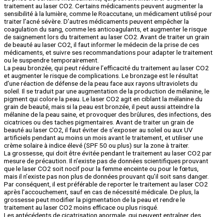
traitement au laser CO2. Certains médicaments peuvent augmenter la
sensibilité à la lumière, comme le Roaccutane, un médicament utilisé pour
traiter l’acné sévère. D’autres médicaments peuvent empêcher la
coagulation du sang, comme les anticoagulants, et augmenter le risque
de saignement lors du traitement au laser CO2. Avant de traiter un grain
de beauté au laser CO2, il faut informer le médecin de la prise de ces
médicaments, et suivre ses recommandations pour adapter le traitement
ou le suspendre temporairement.
La peau bronzée, qui peut réduire l’efficacité du traitement au laser CO2
et augmenter le risque de complications. Le bronzage est le résultat
d’une réaction de défense de la peau face aux rayons ultraviolets du
soleil. Il se traduit par une augmentation de la production de mélanine, le
pigment qui colore la peau. Le laser CO2 agit en ciblant la mélanine du
grain de beauté, mais si la peau est bronzée, il peut aussi atteindre la
mélanine de la peau saine, et provoquer des brûlures, des infections, des
cicatrices ou des taches pigmentaires. Avant de traiter un grain de
beauté au laser CO2, il faut éviter de s’exposer au soleil ou aux UV
artificiels pendant au moins un mois avant le traitement, et utiliser une
crème solaire à indice élevé (SPF 50 ou plus) sur la zone à traiter.
La grossesse, qui doit être évitée pendant le traitement au laser CO2 par
mesure de précaution. Il n’existe pas de données scientifiques prouvant
que le laser CO2 soit nocif pour la femme enceinte ou pour le fœtus,
mais il n’existe pas non plus de données prouvant qu’il soit sans danger.
Par conséquent, il est préférable de reporter le traitement au laser CO2
après l’accouchement, sauf en cas de nécessité médicale. De plus, la
grossesse peut modifier la pigmentation de la peau et rendre le
traitement au laser CO2 moins efficace ou plus risqué.
Les antécédents de cicatrisation anormale, qui peuvent entraîner des