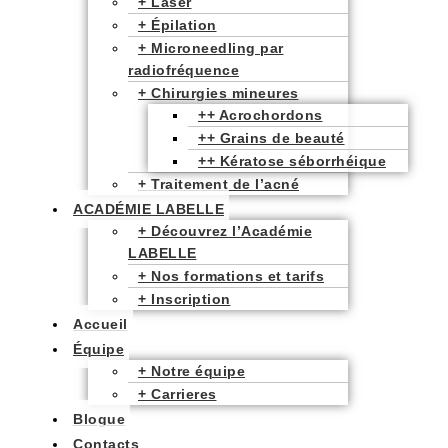
+ Laser​
+ Épilation
+ Microneedling par
radiofréquence
+ Chirurgies mineures
++ Acrochordons
++ Grains de beauté
++ Kératose séborrhéique
+ Traitement de l’acné
ACADÉMIE LABELLE
+ Découvrez l’Académie
LABELLE
+ Nos formations et tarifs
+ Inscription
Accueil
Équipe
+ Notre équipe
+ Carrieres
Blogue
Contacts