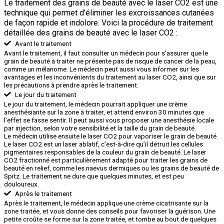
Le traitement des grains de beauté avec le laser CO2 est une
technique qui permet d’éliminer les excroissances cutanées
de façon rapide et indolore. Voici la procédure de traitement
détaillée des grains de beauté avec le laser CO2 :
Avant le traitement
Avant le traitement, il faut consulter un médecin pour s’assurer que le
grain de beauté à traiter ne présente pas de risque de cancer de la peau,
comme un mélanome. Le médecin peut aussi vous informer sur les
avantages et les inconvénients du traitement au laser CO2, ainsi que sur
les précautions à prendre après le traitement.
Le jour du traitement
Le jour du traitement, le médecin pourrait appliquer une crème
anesthésiante sur la zone à traiter, et attend environ 30 minutes que
l’effet se fasse sentir. Il peut aussi vous proposer une anesthésie locale
par injection, selon votre sensibilité et la taille du grain de beauté.
Le médecin utilise ensuite le laser CO2 pour vaporiser le grain de beauté.
Le laser CO2 est un laser ablatif, c’est-à-dire qu’il détruit les cellules
pigmentaires responsables de la couleur du grain de beauté. Le laser
CO2 fractionné est particulièrement adapté pour traiter les grains de
beauté en relief, comme les naevus dermiques ou les grains de beauté de
Spitz. Le traitement ne dure que quelques minutes, et est peu
douloureux.
Après le traitement
Après le traitement, le médecin applique une crème cicatrisante sur la
zone traitée, et vous donne des conseils pour favoriser la guérison. Une
petite croûte se forme sur la zone traitée, et tombe au bout de quelques