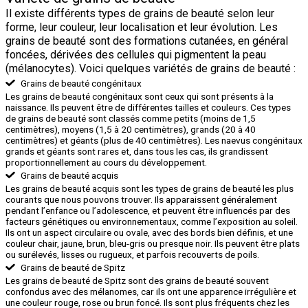
Il existe différents types de grains de beauté selon leur
forme, leur couleur, leur localisation et leur évolution. Les
grains de beauté sont des formations cutanées, en général
foncées, dérivées des cellules qui pigmentent la peau
(mélanocytes). Voici quelques variétés de grains de beauté :
Grains de beauté congénitaux
Les grains de beauté congénitaux sont ceux qui sont présents à la
naissance. Ils peuvent être de différentes tailles et couleurs. Ces types
de grains de beauté sont classés comme petits (moins de 1,5
centimètres), moyens (1,5 à 20 centimètres), grands (20 à 40
centimètres) et géants (plus de 40 centimètres). Les naevus congénitaux
grands et géants sont rares et, dans tous les cas, ils grandissent
proportionnellement au cours du développement.
Grains de beauté acquis
Les grains de beauté acquis sont les types de grains de beauté les plus
courants que nous pouvons trouver. Ils apparaissent généralement
pendant l’enfance ou l’adolescence, et peuvent être influencés par des
facteurs génétiques ou environnementaux, comme l’exposition au soleil.
Ils ont un aspect circulaire ou ovale, avec des bords bien définis, et une
couleur chair, jaune, brun, bleu-gris ou presque noir. Ils peuvent être plats
ou surélevés, lisses ou rugueux, et parfois recouverts de poils.
Grains de beauté de Spitz
Les grains de beauté de Spitz sont des grains de beauté souvent
confondus avec des mélanomes, car ils ont une apparence irrégulière et
une couleur rouge, rose ou brun foncé. Ils sont plus fréquents chez les