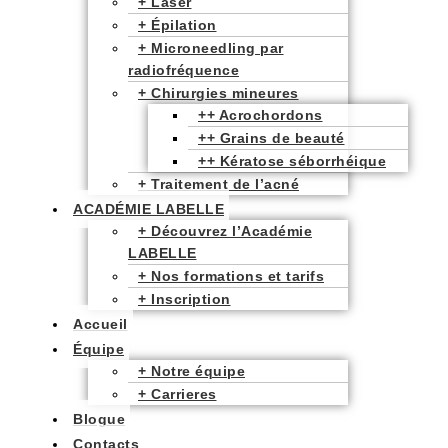
+ Laser​
+ Épilation
+ Microneedling par
radiofréquence
+ Chirurgies mineures
++ Acrochordons
++ Grains de beauté
++ Kératose séborrhéique
+ Traitement de l’acné
ACADÉMIE LABELLE
+ Découvrez l’Académie
LABELLE
+ Nos formations et tarifs
+ Inscription
Accueil
Équipe
+ Notre équipe
+ Carrieres
Blogue
Contacts