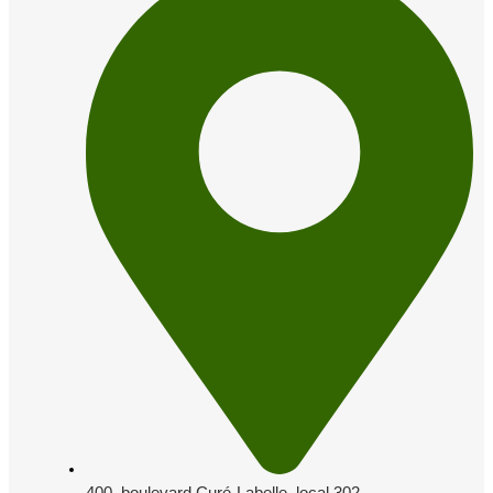
400, boulevard Curé-Labelle, local 302