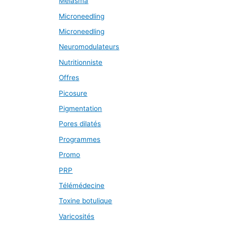
Melasma
Microneedling
Microneedling
Neuromodulateurs
Nutritionniste
Offres
Picosure
Pigmentation
Pores dilatés
Programmes
Promo
PRP
Télémédecine
Toxine botulique
Varicosités