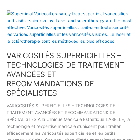
V
A
R
I
C
O
VARICOSITÉS SUPERFICIELLES –
S
I
TECHNOLOGIES DE TRAITEMENT
T
AVANCÉES ET
É
RECOMMANDATIONS DE
S
S
SPÉCIALISTES
U
P
VARICOSITÉS SUPERFICIELLES – TECHNOLOGIES DE
E
TRAITEMENT AVANCÉES ET RECOMMANDATIONS DE
R
SPÉCIALISTES À la Clinique Médicale Esthétique LABELLE, la
F
technologie et l’expertise médicale s’unissent pour traiter
I
efficacement les varicosités superficielles et les petits
C
vaisseaux visibles. Ces capillaires dilatés apparaissent souvent