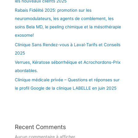
les nouveaux clients 2025
E
T
Rabais Fidélité 2025: promotion sur les
R
neuromodulateurs, les agents de comblement, les
A
soins Bela MD, le peeling chimique et la mésothérapie
I
exosome!
T
E
Clinique Sans Rendez-vous à Laval-Tarifs et Conseils
M
2025
E
Verrues, Kératose séborrhéique et Acrochordons-Prix
N
T
abordables.
A
Clinique médicale privée – Questions et réponses sur
V
le profil Google de la clinique LABELLE en juin 2025
A
N
C
É
E
S
Recent Comments
E
Aucun commentaire à afficher.
T