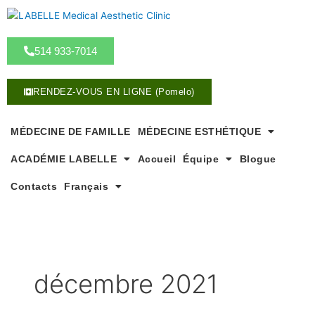
A
l
l
514 933-7014
e
r
a
RENDEZ-VOUS EN LIGNE (Pomelo)
u
c
o
MÉDECINE DE FAMILLE
MÉDECINE ESTHÉTIQUE
n
ACADÉMIE LABELLE
Accueil
Équipe
Blogue
t
e
Contacts
Français
n
u
décembre 2021