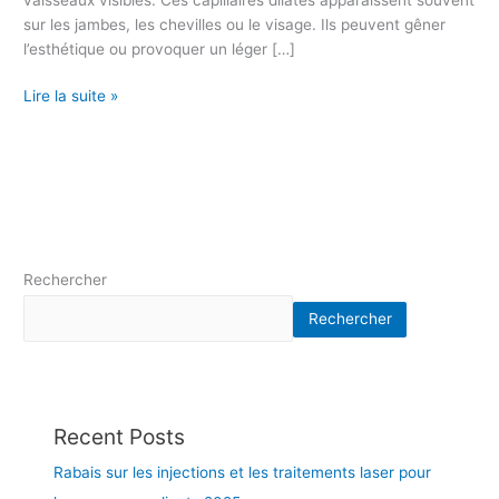
I
sur les jambes, les chevilles ou le visage. Ils peuvent gêner
E
l’esthétique ou provoquer un léger […]
L
L
Lire la suite »
E
S
–
T
E
C
H
Rechercher
N
O
Rechercher
L
O
G
I
E
Recent Posts
S
Rabais sur les injections et les traitements laser pour
D