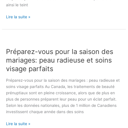
e
n
ainsi le teint
m
d
e
u
Lire la suite »
n
v
t
i
e
s
P
t
a
r
l
g
Préparez-vous pour la saison des
é
a
e
p
mariages: peau radieuse et soins
p
e
a
i
t
visage parfaits
r
g
d
e
m
é
Préparez-vous pour la saison des mariages : peau radieuse et
z
e
t
soins visage parfaits Au Canada, les traitements de beauté
-
n
a
prénuptiaux sont en pleine croissance, alors que de plus en
v
t
t
plus de personnes préparent leur peau pour un éclat parfait.
o
a
o
Selon les données nationales, plus de 1 million de Canadiens
u
t
u
investissent chaque année dans des soins
s
i
a
p
o
g
Lire la suite »
o
n