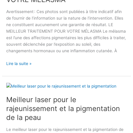
L
n
E
Avertissement : Ces photos sont publiées à titre indicatif afin
t
U
de fournir de l’information sur la nature de l’intervention. Elles
a
R
ne constituent aucunement une garantie de résultat. LE
i
T
MEILLEUR TRAITEMENT POUR VOTRE MÉLASMA Le mélasma
r
R
est l’une des affections pigmentaires les plus difficiles à traiter,
e
A
souvent déclenchée par l’exposition au soleil, des
s
I
changements hormonaux ou une inflammation cutanée. À
a
T
u
E
Lire la suite »
L
M
a
E
s
N
e
M
T
r
e
P
à
Meilleur laser pour le
i
O
L
l
rajeunissement et la pigmentation
U
a
l
R
de la peau
v
e
V
a
u
O
Le meilleur laser pour le rajeunissement et la pigmentation de
l
r