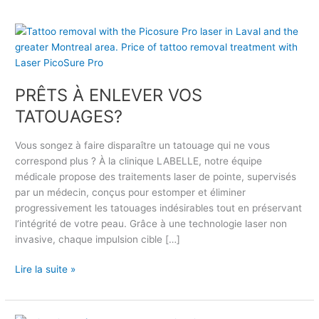
P
R
Ê
T
PRÊTS À ENLEVER VOS
S
À
TATOUAGES?
E
N
Vous songez à faire disparaître un tatouage qui ne vous
L
correspond plus ? À la clinique LABELLE, notre équipe
E
médicale propose des traitements laser de pointe, supervisés
V
par un médecin, conçus pour estomper et éliminer
E
progressivement les tatouages ​​indésirables tout en préservant
R
l’intégrité de votre peau. Grâce à une technologie laser non
V
invasive, chaque impulsion cible […]
O
S
Lire la suite »
T
A
T