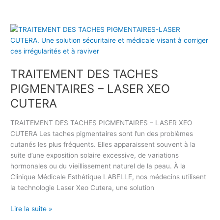
e
u
d
r
e
T
l
l
R
a
a
A
s
p
I
a
e
TRAITEMENT DES TACHES
T
i
a
E
s
PIGMENTAIRES – LASER XEO
u
M
o
CUTERA
E
n
N
d
TRAITEMENT DES TACHES PIGMENTAIRES – LASER XEO
T
e
CUTERA Les taches pigmentaires sont l’un des problèmes
D
s
cutanés les plus fréquents. Elles apparaissent souvent à la
E
m
suite d’une exposition solaire excessive, de variations
S
a
hormonales ou du vieillissement naturel de la peau. À la
T
r
Clinique Médicale Esthétique LABELLE, nos médecins utilisent
A
i
la technologie Laser Xeo Cutera, une solution
C
a
H
g
Lire la suite »
E
e