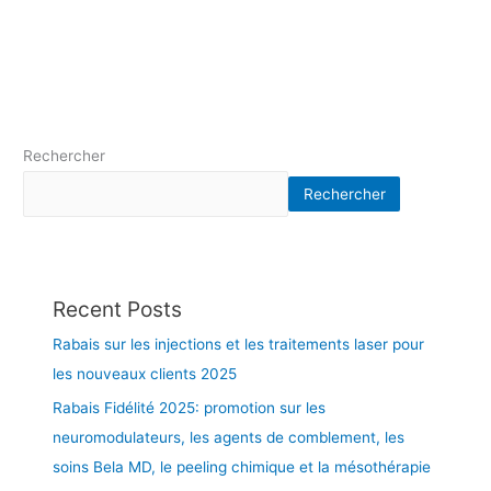
S
s
P
:
I
p
G
e
M
a
E
u
N
r
Rechercher
T
a
Rechercher
A
d
I
i
R
e
E
u
S
s
Recent Posts
–
e
Rabais sur les injections et les traitements laser pour
L
e
A
t
les nouveaux clients 2025
S
s
Rabais Fidélité 2025: promotion sur les
E
o
neuromodulateurs, les agents de comblement, les
R
i
X
n
soins Bela MD, le peeling chimique et la mésothérapie
E
s