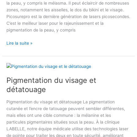
T
la peau, y compris le mélasma. Il peut éclaircir de nombreuses
l
R
zones, notamment les aisselles, le dos du bikini et le visage.
a
E
Picosurepro est la dernière génération de lasers picosecondes.
s
M
C’est le meilleur laser pour le rajeunissement et la
e
E
pigmentation de la peau, y compris
r
L
p
A
Lire la suite »
o
S
u
M
r
A
l
P
e
i
Pigmentation du visage et
r
g
a
m
détatouage
j
e
e
n
Pigmentation du visage et détatouage La pigmentation
u
t
cutanée et l’encre de tatouage peuvent sembler différentes,
n
a
mais elles ont une cible commune : la mélanine et les
i
t
particules pigmentaires situées sous la peau. À la clinique
s
i
LABELLE, notre équipe médicale utilise des technologies laser
s
o
de pointe pour traiter les deux en toute sécurité, améliorant