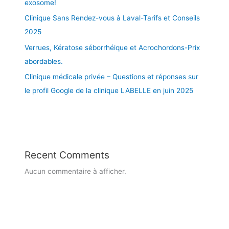
exosome!
O
v
Clinique Sans Rendez-vous à Laval-Tarifs et Conseils
C
i
2025
U
s
T
a
Verrues, Kératose séborrhéique et Acrochordons-Prix
E
g
abordables.
R
e
Clinique médicale privée – Questions et réponses sur
A
p
a
le profil Google de la clinique LABELLE en juin 2025
r
f
a
i
t
Recent Comments
s
Aucun commentaire à afficher.