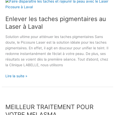
E
O
n
U
l
A
Enlever les taches pigmentaires au
e
G
v
Laser à Laval
E
e
S
r
Solution ultime pour atténuer les taches pigmentaires Sans
?
l
doute, le Picosure Laser est la solution idéale pour les taches
e
pigmentaires. En effet, il agit en douceur pour unifier le teint. Il
s
redonne instantanément de l’éclat à votre peau. De plus, ses
t
résultats se voient dès la première séance. Tout d’abord, chez
a
la Clinique LABELLE, nous utilisons
c
h
Lire la suite »
e
s
p
M
i
E
g
MEILLEUR TRAITEMENT POUR
I
m
L
VOTRE MELASMA
e