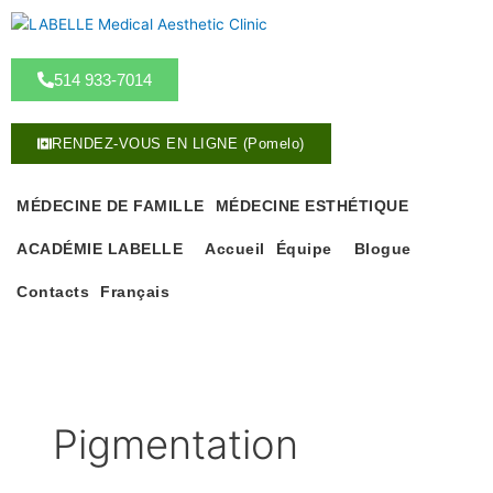
A
l
l
514 933-7014
e
r
a
RENDEZ-VOUS EN LIGNE (Pomelo)
u
c
o
MÉDECINE DE FAMILLE
MÉDECINE ESTHÉTIQUE
n
ACADÉMIE LABELLE
Accueil
Équipe
Blogue
t
e
Contacts
Français
n
u
Pigmentation