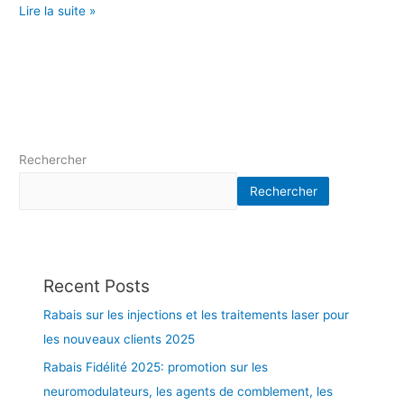
p
a
Lire la suite »
r
s
o
e
m
r
o
p
t
o
i
u
o
r
Rechercher
n
l
s
e
Rechercher
u
s
r
n
l
o
e
u
s
v
Recent Posts
n
e
Rabais sur les injections et les traitements laser pour
e
a
les nouveaux clients 2025
u
u
r
x
Rabais Fidélité 2025: promotion sur les
o
c
neuromodulateurs, les agents de comblement, les
m
l