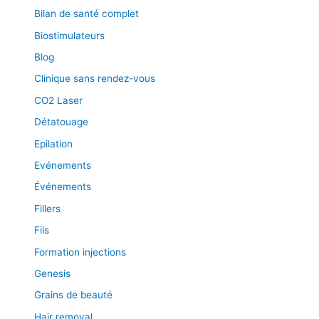
e
Bilan de santé complet
x
Biostimulateurs
o
s
Blog
o
Clinique sans rendez-vous
m
e
CO2 Laser
!
Détatouage
Epilation
Evénements
Événements
Fillers
Fils
Formation injections
Genesis
Grains de beauté
Hair removal