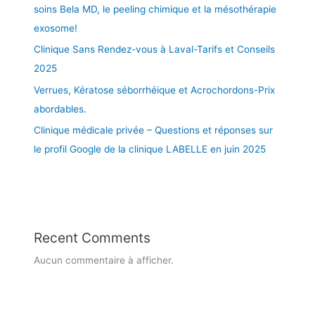
soins Bela MD, le peeling chimique et la mésothérapie
o
i
exosome!
d
e
u
n
Clinique Sans Rendez-vous à Laval-Tarifs et Conseils
l
t
2025
a
s
Verrues, Kératose séborrhéique et Acrochordons-Prix
t
2
e
0
abordables.
u
2
Clinique médicale privée – Questions et réponses sur
r
5
le profil Google de la clinique LABELLE en juin 2025
s
,
l
e
s
a
Recent Comments
g
Aucun commentaire à afficher.
e
n
t
s