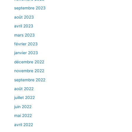
s
B
septembre 2023
e
août 2023
l
avril 2023
a
M
mars 2023
D
février 2023
,
l
janvier 2023
e
décembre 2022
p
novembre 2022
e
e
septembre 2022
l
août 2022
i
juillet 2022
n
g
juin 2022
c
mai 2022
h
i
avril 2022
m