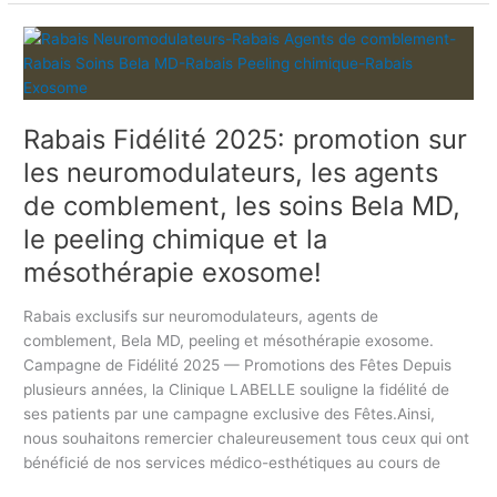
o
R
n
a
s
b
e
a
t
Rabais Fidélité 2025: promotion sur
i
l
s
e
les neuromodulateurs, les agents
F
s
de comblement, les soins Bela MD,
i
t
le peeling chimique et la
d
r
é
a
mésothérapie exosome!
l
i
i
t
Rabais exclusifs sur neuromodulateurs, agents de
t
e
comblement, Bela MD, peeling et mésothérapie exosome.
é
m
Campagne de Fidélité 2025 — Promotions des Fêtes Depuis
2
e
plusieurs années, la Clinique LABELLE souligne la fidélité de
0
n
ses patients par une campagne exclusive des Fêtes.Ainsi,
2
t
nous souhaitons remercier chaleureusement tous ceux qui ont
5
s
bénéficié de nos services médico-esthétiques au cours de
:
l