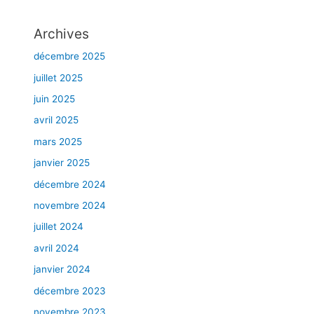
d
e
Archives
c
o
décembre 2025
m
juillet 2025
b
juin 2025
l
e
avril 2025
m
mars 2025
e
n
janvier 2025
t
décembre 2024
,
novembre 2024
l
e
juillet 2024
s
avril 2024
s
janvier 2024
o
i
décembre 2023
n
novembre 2023