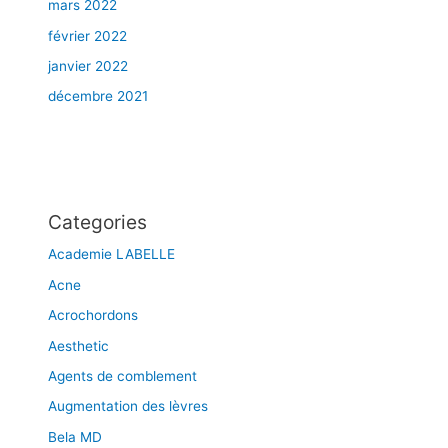
mars 2022
i
février 2022
q
u
janvier 2022
e
décembre 2021
e
t
l
a
m
é
Categories
s
Academie LABELLE
o
t
Acne
h
Acrochordons
é
Aesthetic
r
a
Agents de comblement
p
Augmentation des lèvres
i
e
Bela MD