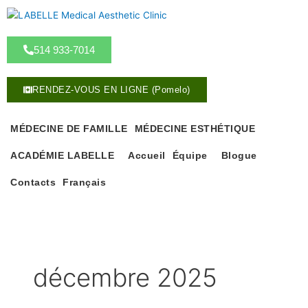
A
l
l
514 933-7014
e
r
a
RENDEZ-VOUS EN LIGNE (Pomelo)
u
c
o
MÉDECINE DE FAMILLE
MÉDECINE ESTHÉTIQUE
n
ACADÉMIE LABELLE
Accueil
Équipe
Blogue
t
e
Contacts
Français
n
u
décembre 2025