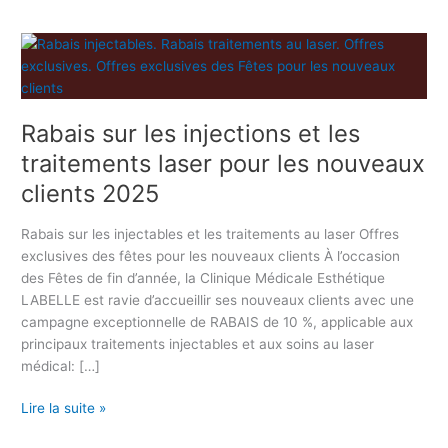
R
a
b
a
Rabais sur les injections et les
i
s
traitements laser pour les nouveaux
s
clients 2025
u
r
Rabais sur les injectables et les traitements au laser Offres
l
exclusives des fêtes pour les nouveaux clients À l’occasion
e
des Fêtes de fin d’année, la Clinique Médicale Esthétique
s
LABELLE est ravie d’accueillir ses nouveaux clients avec une
i
campagne exceptionnelle de RABAIS de 10 %, applicable aux
n
principaux traitements injectables et aux soins au laser
j
médical: […]
e
c
Lire la suite »
t
i