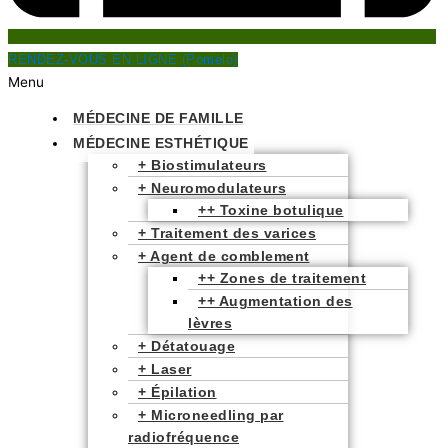
RENDEZ-VOUS EN LIGNE (Pomelo)
Menu
MÉDECINE DE FAMILLE
MÉDECINE ESTHÉTIQUE
+ Biostimulateurs
+ Neuromodulateurs
++ Toxine botulique
+ Traitement des varices
+ Agent de comblement
++ Zones de traitement
++ Augmentation des
lèvres
+ Détatouage
+ Laser​
+ Épilation
+ Microneedling par
radiofréquence