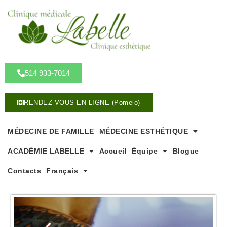
A
l
l
e
r
a
u
514 933-7014
c
o
RENDEZ-VOUS EN LIGNE (Pomelo)
n
t
e
MÉDECINE DE FAMILLE
MÉDECINE ESTHÉTIQUE
n
u
ACADÉMIE LABELLE
Accueil
Équipe
Blogue
Contacts
Français