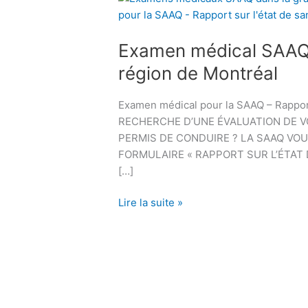
x
a
Examen médical SAAQ 
m
e
région de Montréal
n
m
Examen médical pour la SAAQ – Rapport 
é
RECHERCHE D’UNE ÉVALUATION DE V
d
PERMIS DE CONDUIRE ? LA SAAQ VOU
i
FORMULAIRE « RAPPORT SUR L’ÉTAT 
c
[…]
a
l
Lire la suite »
S
A
A
Q
à
L