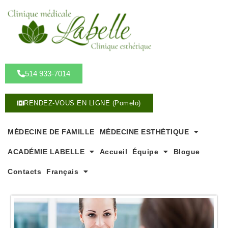
A
l
l
e
r
a
u
514 933-7014
c
o
RENDEZ-VOUS EN LIGNE (Pomelo)
n
t
e
MÉDECINE DE FAMILLE
MÉDECINE ESTHÉTIQUE
n
u
ACADÉMIE LABELLE
Accueil
Équipe
Blogue
Contacts
Français