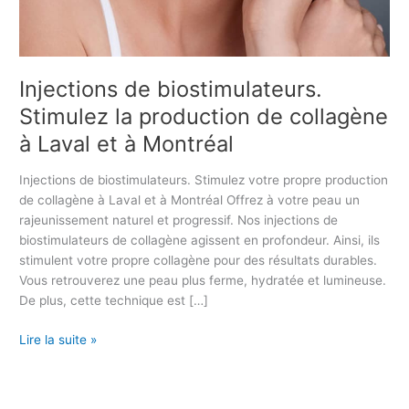
t
i
m
u
Injections de biostimulateurs.
l
Stimulez la production de collagène
a
t
à Laval et à Montréal
e
u
Injections de biostimulateurs. Stimulez votre propre production
r
de collagène à Laval et à Montréal Offrez à votre peau un
s
rajeunissement naturel et progressif. Nos injections de
.
biostimulateurs de collagène agissent en profondeur. Ainsi, ils
S
stimulent votre propre collagène pour des résultats durables.
t
Vous retrouverez une peau plus ferme, hydratée et lumineuse.
i
De plus, cette technique est […]
m
u
Lire la suite »
l
e
z