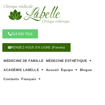
A
l
l
e
r
a
u
514 933-7014
c
o
RENDEZ-VOUS EN LIGNE (Pomelo)
n
t
e
MÉDECINE DE FAMILLE
MÉDECINE ESTHÉTIQUE
n
u
ACADÉMIE LABELLE
Accueil
Équipe
Blogue
Contacts
Français