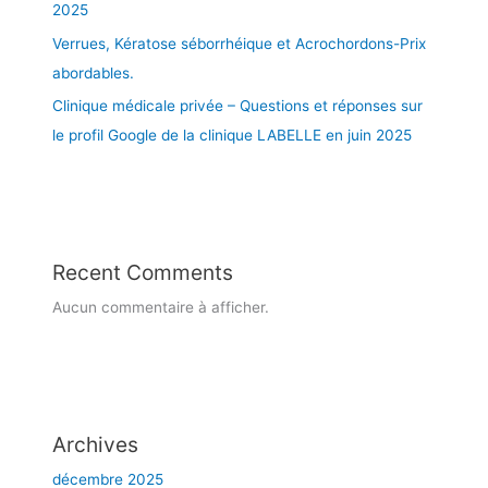
è
2025
n
Verrues, Kératose séborrhéique et Acrochordons-Prix
e
abordables.
à
L
Clinique médicale privée – Questions et réponses sur
a
le profil Google de la clinique LABELLE en juin 2025
v
a
l
e
t
à
Recent Comments
M
Aucun commentaire à afficher.
o
n
t
r
é
a
Archives
l
décembre 2025