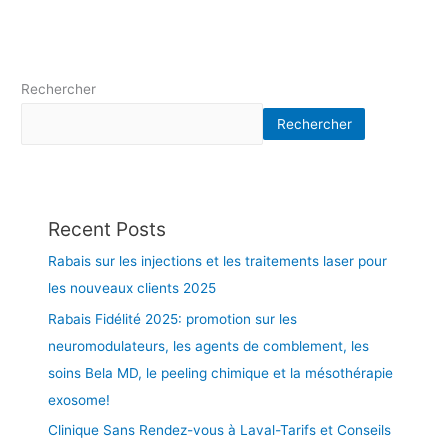
l
a
p
r
Rechercher
o
d
Rechercher
u
c
t
i
Recent Posts
o
n
Rabais sur les injections et les traitements laser pour
d
les nouveaux clients 2025
e
c
Rabais Fidélité 2025: promotion sur les
o
neuromodulateurs, les agents de comblement, les
l
soins Bela MD, le peeling chimique et la mésothérapie
l
exosome!
a
g
Clinique Sans Rendez-vous à Laval-Tarifs et Conseils