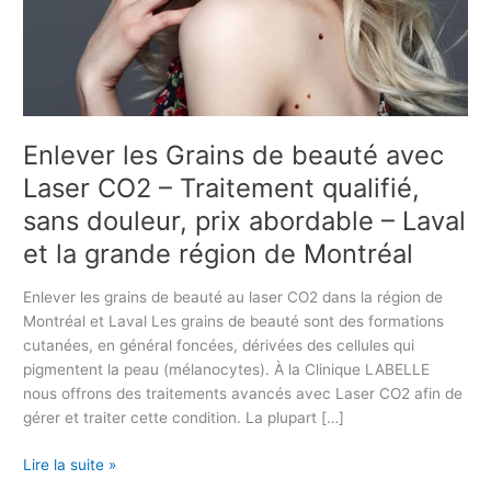
n
s
d
e
b
e
Enlever les Grains de beauté avec
a
Laser CO2 – Traitement qualifié,
u
t
sans douleur, prix abordable – Laval
é
et la grande région de Montréal
a
v
Enlever les grains de beauté au laser CO2 dans la région de
e
Montréal et Laval Les grains de beauté sont des formations
c
cutanées, en général foncées, dérivées des cellules qui
L
pigmentent la peau (mélanocytes). À la Clinique LABELLE
a
nous offrons des traitements avancés avec Laser CO2 afin de
s
gérer et traiter cette condition. La plupart […]
e
r
Lire la suite »
C