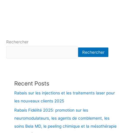
O
2
–
T
r
a
Rechercher
i
t
Rechercher
e
m
e
n
t
Recent Posts
q
Rabais sur les injections et les traitements laser pour
u
a
les nouveaux clients 2025
l
Rabais Fidélité 2025: promotion sur les
i
neuromodulateurs, les agents de comblement, les
f
soins Bela MD, le peeling chimique et la mésothérapie
i