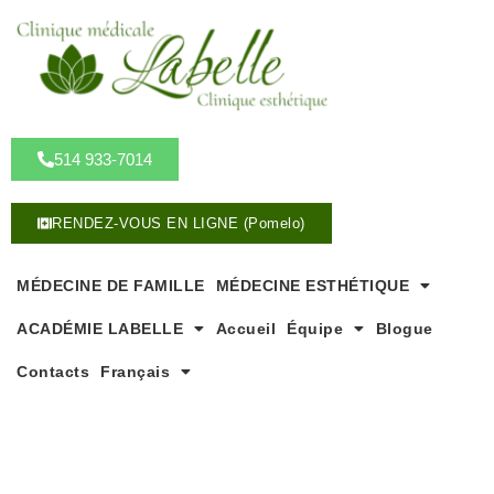
A
l
l
e
r
a
u
514 933-7014
c
o
RENDEZ-VOUS EN LIGNE (Pomelo)
n
t
e
MÉDECINE DE FAMILLE
MÉDECINE ESTHÉTIQUE
n
u
ACADÉMIE LABELLE
Accueil
Équipe
Blogue
Contacts
Français