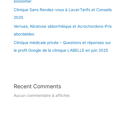
é
exosome!
,
Clinique Sans Rendez-vous à Laval-Tarifs et Conseils
s
2025
a
n
Verrues, Kératose séborrhéique et Acrochordons-Prix
s
abordables.
d
Clinique médicale privée – Questions et réponses sur
o
le profil Google de la clinique LABELLE en juin 2025
u
l
e
u
r
,
Recent Comments
p
r
Aucun commentaire à afficher.
i
x
a
b
o