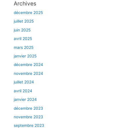
Archives
r
d
décembre 2025
a
juillet 2025
b
l
juin 2025
e
avril 2025
–
mars 2025
L
a
janvier 2025
v
décembre 2024
a
novembre 2024
l
e
juillet 2024
t
avril 2024
l
a
janvier 2024
g
décembre 2023
r
novembre 2023
a
n
septembre 2023