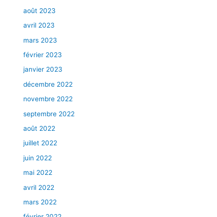
d
août 2023
e
avril 2023
r
é
mars 2023
g
février 2023
i
o
janvier 2023
n
décembre 2022
d
novembre 2022
e
M
septembre 2022
o
août 2022
n
t
juillet 2022
r
juin 2022
é
mai 2022
a
l
avril 2022
mars 2022
février 2022