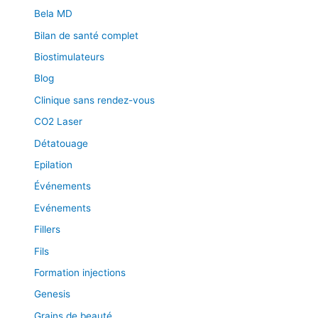
e
Bela MD
u
Bilan de santé complet
r
Biostimulateurs
Blog
Clinique sans rendez-vous
CO2 Laser
Détatouage
Epilation
Événements
Evénements
Fillers
Fils
Formation injections
Genesis
Grains de beauté