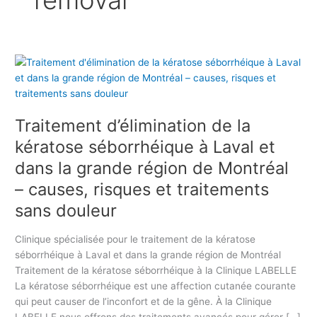
removal
T
r
a
i
Traitement d’élimination de la
t
e
kératose séborrhéique à Laval et
m
dans la grande région de Montréal
e
– causes, risques et traitements
n
t
sans douleur
d
’
Clinique spécialisée pour le traitement de la kératose
é
séborrhéique à Laval et dans la grande région de Montréal
l
Traitement de la kératose séborrhéique à la Clinique LABELLE
i
La kératose séborrhéique est une affection cutanée courante
m
qui peut causer de l’inconfort et de la gêne. À la Clinique
i
LABELLE nous offrons des traitements avancés pour gérer […]