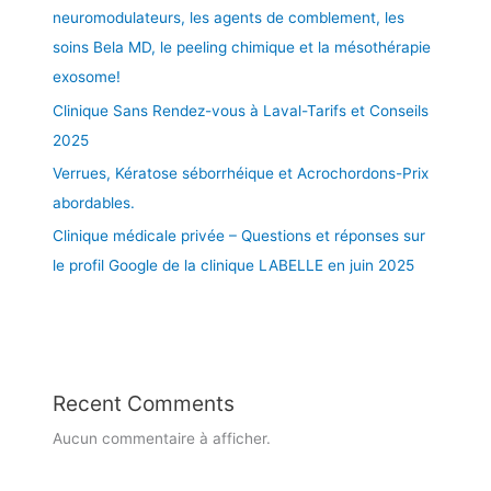
b
neuromodulateurs, les agents de comblement, les
o
soins Bela MD, le peeling chimique et la mésothérapie
r
exosome!
r
h
Clinique Sans Rendez-vous à Laval-Tarifs et Conseils
é
2025
i
Verrues, Kératose séborrhéique et Acrochordons-Prix
q
u
abordables.
e
Clinique médicale privée – Questions et réponses sur
à
le profil Google de la clinique LABELLE en juin 2025
L
a
v
a
l
e
Recent Comments
t
Aucun commentaire à afficher.
d
a
n