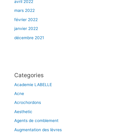
e
avril 2022
t
mars 2022
t
février 2022
r
a
janvier 2022
i
décembre 2021
t
e
m
e
n
t
Categories
s
Academie LABELLE
s
a
Acne
n
Acrochordons
s
Aesthetic
d
o
Agents de comblement
u
Augmentation des lèvres
l