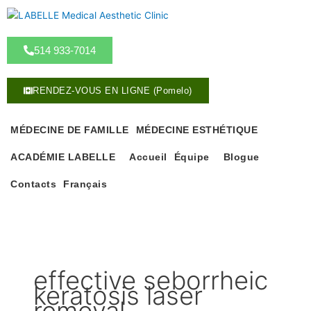
A
l
l
514 933-7014
e
r
a
RENDEZ-VOUS EN LIGNE (Pomelo)
u
c
o
MÉDECINE DE FAMILLE
MÉDECINE ESTHÉTIQUE
n
ACADÉMIE LABELLE
Accueil
Équipe
Blogue
t
e
Contacts
Français
n
u
effective seborrheic
keratosis laser