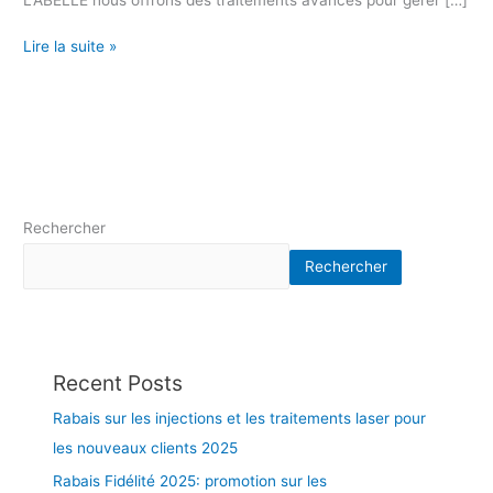
n
a
Lire la suite »
t
i
o
n
d
e
l
Rechercher
a
k
Rechercher
é
r
a
t
o
Recent Posts
s
Rabais sur les injections et les traitements laser pour
e
les nouveaux clients 2025
s
é
Rabais Fidélité 2025: promotion sur les