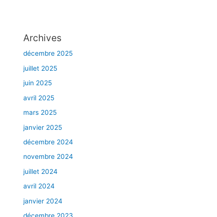
s
l
a
Archives
g
r
décembre 2025
a
juillet 2025
n
juin 2025
d
e
avril 2025
r
mars 2025
é
g
janvier 2025
i
décembre 2024
o
novembre 2024
n
d
juillet 2024
e
avril 2024
M
janvier 2024
o
n
décembre 2023