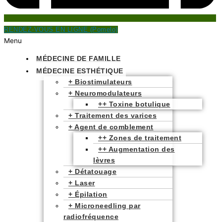
RENDEZ-VOUS EN LIGNE (Pomelo)
Menu
MÉDECINE DE FAMILLE
MÉDECINE ESTHÉTIQUE
+ Biostimulateurs
+ Neuromodulateurs
++ Toxine botulique
+ Traitement des varices
+ Agent de comblement
++ Zones de traitement
++ Augmentation des
lèvres
+ Détatouage
+ Laser​
+ Épilation
+ Microneedling par
radiofréquence