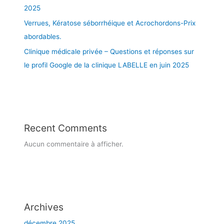
é
2025
g
Verrues, Kératose séborrhéique et Acrochordons-Prix
i
o
abordables.
n
Clinique médicale privée – Questions et réponses sur
d
le profil Google de la clinique LABELLE en juin 2025
e
M
o
n
t
r
Recent Comments
é
Aucun commentaire à afficher.
a
l
Archives
décembre 2025