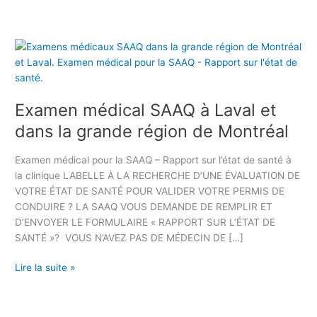
E
x
a
m
Examen médical SAAQ à Laval et
e
n
dans la grande région de Montréal
m
é
Examen médical pour la SAAQ – Rapport sur l’état de santé à
d
la clinique LABELLE À LA RECHERCHE D’UNE ÉVALUATION DE
i
VOTRE ÉTAT DE SANTÉ POUR VALIDER VOTRE PERMIS DE
c
CONDUIRE ? LA SAAQ VOUS DEMANDE DE REMPLIR ET
a
D’ENVOYER LE FORMULAIRE « RAPPORT SUR L’ÉTAT DE
l
SANTÉ »? VOUS N’AVEZ PAS DE MÉDECIN DE […]
S
A
Lire la suite »
A
Q
à