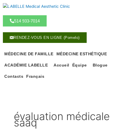
A
l
l
514 933-7014
e
r
a
RENDEZ-VOUS EN LIGNE (Pomelo)
u
c
o
MÉDECINE DE FAMILLE
MÉDECINE ESTHÉTIQUE
n
ACADÉMIE LABELLE
Accueil
Équipe
Blogue
t
e
Contacts
Français
n
u
évaluation médicale
saaq