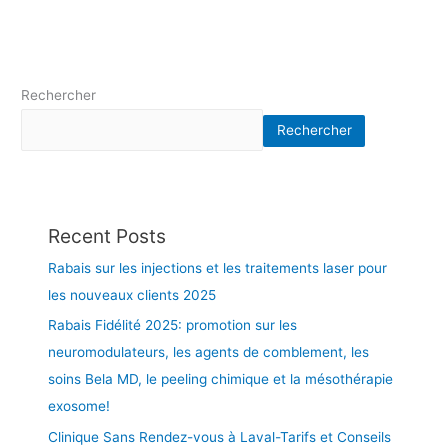
L
a
v
a
Rechercher
l
e
Rechercher
t
d
a
n
Recent Posts
s
l
Rabais sur les injections et les traitements laser pour
a
les nouveaux clients 2025
g
r
Rabais Fidélité 2025: promotion sur les
a
neuromodulateurs, les agents de comblement, les
n
soins Bela MD, le peeling chimique et la mésothérapie
d
exosome!
e
r
Clinique Sans Rendez-vous à Laval-Tarifs et Conseils