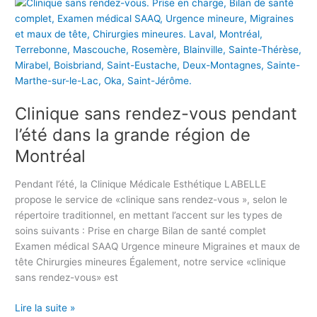
c
C
t
u
l
l
h
r
i
i
e
p
n
n
u
a
i
i
r
r
q
q
e
«
u
u
u
C
Clinique sans rendez-vous pendant
e
e
s
l
L
s
e
l’été dans la grande région de
i
A
a
a
n
Montréal
B
n
n
i
E
s
n
q
Pendant l’été, la Clinique Médicale Esthétique LABELLE
L
r
é
u
propose le service de «clinique sans rendez-vous », selon le
L
e
e
e
répertoire traditionnel, en mettant l’accent sur les types de
E
n
2
s
soins suivants : Prise en charge Bilan de santé complet
e
d
0
a
Examen médical SAAQ Urgence mineure Migraines et maux de
n
e
2
n
tête Chirurgies mineures Également, notre service «clinique
j
z
5
s
sans rendez-vous» est
u
-
!
r
i
v
N
e
Lire la suite »
n
o
o