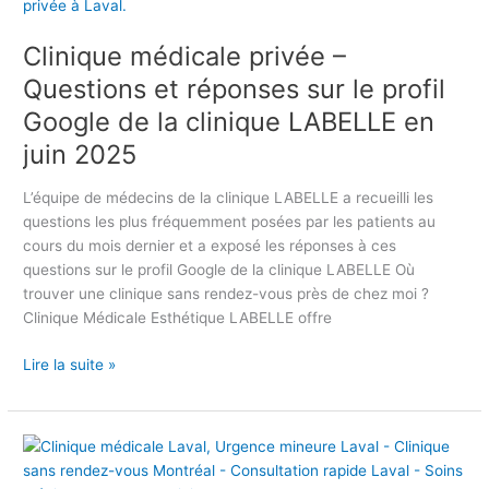
i
v
n
o
Clinique médicale privée –
i
u
q
Questions et réponses sur le profil
s
u
à
Google de la clinique LABELLE en
e
L
juin 2025
m
a
é
v
d
L’équipe de médecins de la clinique LABELLE a recueilli les
a
i
questions les plus fréquemment posées par les patients au
l
c
cours du mois dernier et a exposé les réponses à ces
-
a
questions sur le profil Google de la clinique LABELLE Où
T
l
trouver une clinique sans rendez-vous près de chez moi ?
a
e
Clinique Médicale Esthétique LABELLE offre
r
p
i
Lire la suite »
r
f
i
s
v
e
é
R
t
e
e
C
–