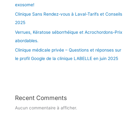
g
e
exosome!
L
r
s
A
Clinique Sans Rendez-vous à Laval-Tarifs et Conseils
a
j
B
2025
n
o
E
d
u
Verrues, Kératose séborrhéique et Acrochordons-Prix
L
e
r
L
abordables.
r
s
E
Clinique médicale privée – Questions et réponses sur
é
f
,
g
é
le profil Google de la clinique LABELLE en juin 2025
L
i
r
a
o
i
v
n
é
a
d
s
l
e
!
e
Recent Comments
M
t
o
Aucun commentaire à afficher.
r
n
é
t
g
r
i
é
o