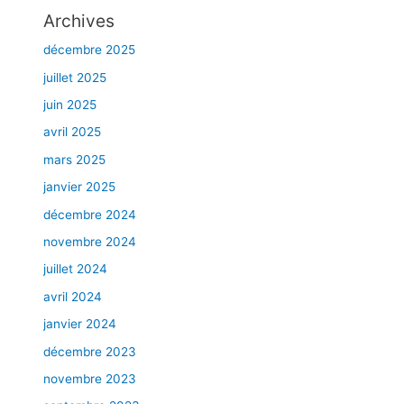
a
n
Archives
l
d
e
décembre 2025
M
juillet 2025
o
juin 2025
n
t
avril 2025
r
mars 2025
é
a
janvier 2025
l
décembre 2024
novembre 2024
juillet 2024
avril 2024
janvier 2024
décembre 2023
novembre 2023