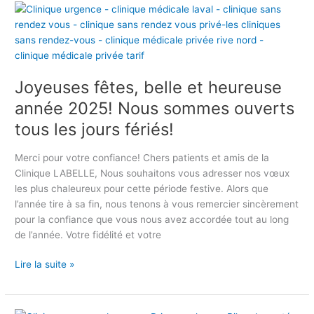
u
J
r
r
o
m
l
y
ê
e
e
m
p
u
e
Joyeuses fêtes, belle et heureuse
r
s
.
o
e
année 2025! Nous sommes ouverts
T
f
s
r
tous les jours fériés!
i
f
o
l
ê
u
Merci pour votre confiance! Chers patients et amis de la
G
t
v
Clinique LABELLE, Nous souhaitons vous adresser nos vœux
o
e
e
les plus chaleureux pour cette période festive. Alors que
o
s
r
l’année tire à sa fin, nous tenons à vous remercier sincèrement
g
,
u
pour la confiance que vous nous avez accordée tout au long
l
b
n
de l’année. Votre fidélité et votre
e
e
d
d
l
o
Lire la suite »
e
l
c
l
e
t
a
e
e