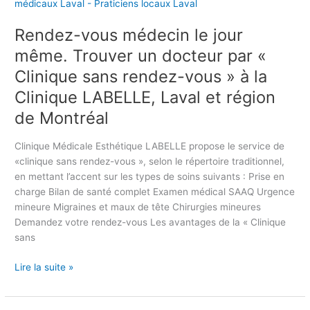
n
o
Q
d
n
u
Rendez-vous médecin le jour
e
s
e
z
e
même. Trouver un docteur par «
s
-
i
Clinique sans rendez-vous » à la
t
v
l
i
Clinique LABELLE, Laval et région
o
s
o
u
2
de Montréal
n
s
0
s
m
2
Clinique Médicale Esthétique LABELLE propose le service de
e
é
5
«clinique sans rendez-vous », selon le répertoire traditionnel,
t
d
en mettant l’accent sur les types de soins suivants : Prise en
r
e
charge Bilan de santé complet Examen médical SAAQ Urgence
é
c
mineure Migraines et maux de tête Chirurgies mineures
p
i
Demandez votre rendez-vous Les avantages de la « Clinique
o
n
sans
n
l
s
e
Lire la suite »
e
j
s
o
s
u