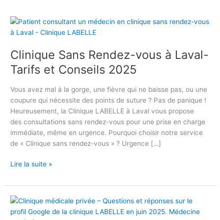
C
l
i
Clinique Sans Rendez-vous à Laval-
n
i
Tarifs et Conseils 2025
q
u
Vous avez mal à la gorge, une fièvre qui ne baisse pas, ou une
e
coupure qui nécessite des points de suture ? Pas de panique !
S
Heureusement, la Clinique LABELLE à Laval vous propose
a
des consultations sans rendez-vous pour une prise en charge
n
immédiate, même en urgence. Pourquoi choisir notre service
s
de « Clinique sans rendez-vous » ? Urgence […]
R
e
Lire la suite »
n
d
e
C
z
l
-