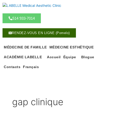
A
l
l
514 933-7014
e
r
a
RENDEZ-VOUS EN LIGNE (Pomelo)
u
c
o
MÉDECINE DE FAMILLE
MÉDECINE ESTHÉTIQUE
n
ACADÉMIE LABELLE
Accueil
Équipe
Blogue
t
e
Contacts
Français
n
u
gap clinique