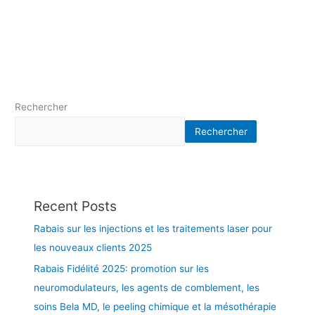
n
2
u
u
d
0
s
s
e
2
p
s
z
5
e
o
-
n
m
v
d
m
o
a
e
Rechercher
u
n
s
s
Rechercher
t
o
»
l
u
à
’
v
l
é
e
a
t
r
C
Recent Posts
é
t
l
Rabais sur les injections et les traitements laser pour
d
s
i
a
t
les nouveaux clients 2025
n
n
o
i
Rabais Fidélité 2025: promotion sur les
s
u
q
neuromodulateurs, les agents de comblement, les
l
s
u
a
l
soins Bela MD, le peeling chimique et la mésothérapie
e